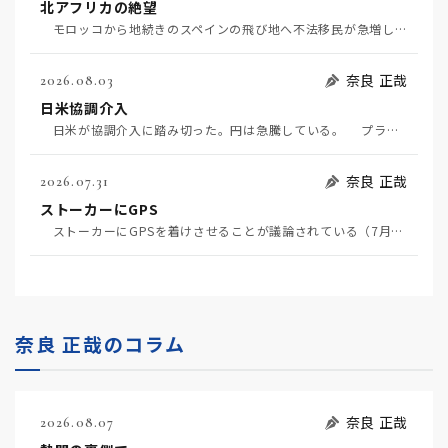
北アフリカの絶望
モロッコから地続きのスペインの飛び地へ不法移民が急増していて、当地の大問題となっている。「海を泳い…
奈良 正哉
2026.08.03
日米協調介入
日米が協調介入に踏み切った。円は急騰している。 プラザ合意以降、協調介入は為替相場の転機になって…
奈良 正哉
2026.07.31
ストーカーにGPS
ストーカーにGPSを着けさせることが議論されている（7月29日日経）。反対派は「ストーカーにも人権…
奈良 正哉のコラム
奈良 正哉
2026.08.07