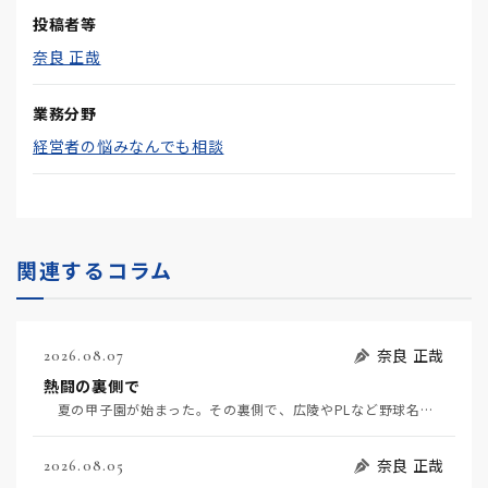
投稿者等
奈良 正哉
業務分野
経営者の悩みなんでも相談
関連するコラム
奈良 正哉
2026.08.07
熱闘の裏側で
夏の甲子園が始まった。その裏側で、広陵やPLなど野球名門校（だった）の不祥事のその後について、「熱…
奈良 正哉
2026.08.05