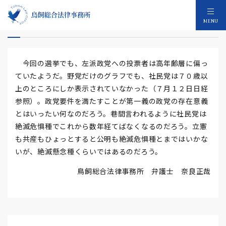
絶滅懸念政党
MENU
今回の選挙でも、左派政党への投票者は高年齢層に偏っ
ていたようだ。野党だけのグラフでも、社民党は７０歳以
上のところにしか表示されていなかった（７月１２日日経
参照）。政党要件を満たすことが第一義の政党の存在意義
とはいったい何なのだろう。巷間言われるように社民党は
絶滅危惧種でこれから数年経てばなくなるのだろう。立憲
も共産もひょっとすると公明も絶滅危惧種とまではいかな
いが、絶滅懸念種くらいではあるのだろう。
鳥飼総合法律事務所 弁護士 奈良正哉