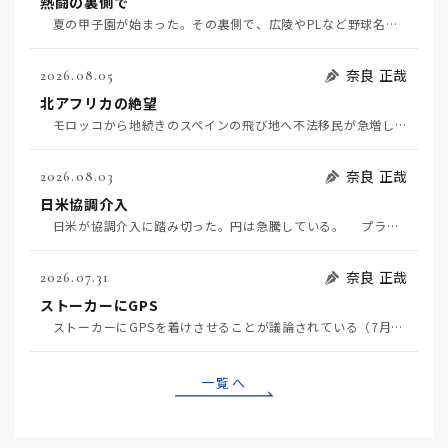
熱闘の裏側で
夏の甲子園が始まった。その裏側で、広陵やPLなど野球名門校（だった）の不祥事のその後について、「熱…
奈良 正哉
2026.08.05
北アフリカの絶望
モロッコから地続きのスペインの飛び地へ不法移民が急増していて、当地の大問題となっている。「海を泳い…
奈良 正哉
2026.08.03
日米協調介入
日米が協調介入に踏み切った。円は急騰している。 プラザ合意以降、協調介入は為替相場の転機になって…
奈良 正哉
2026.07.31
ストーカーにGPS
ストーカーにGPSを着けさせることが議論されている（7月29日日経）。反対派は「ストーカーにも人権…
一覧へ