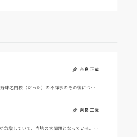
奈良 正哉
夏の甲子園が始まった。その裏側で、広陵やPLなど野球名門校（だった）の不祥事のその後について、「熱…
奈良 正哉
モロッコから地続きのスペインの飛び地へ不法移民が急増していて、当地の大問題となっている。「海を泳い…