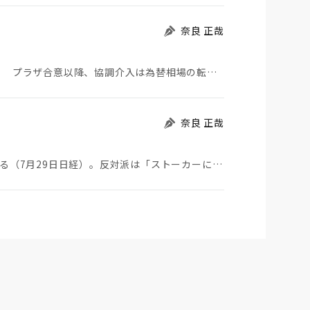
奈良 正哉
日米が協調介入に踏み切った。円は急騰している。 プラザ合意以降、協調介入は為替相場の転機になって…
奈良 正哉
ストーカーにGPSを着けさせることが議論されている（7月29日日経）。反対派は「ストーカーにも人権…