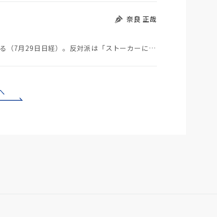
奈良 正哉
ストーカーにGPSを着けさせることが議論されている（7月29日日経）。反対派は「ストーカーにも人権…
へ