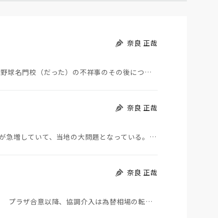
奈良 正哉
夏の甲子園が始まった。その裏側で、広陵やPLなど野球名門校（だった）の不祥事のその後について、「熱…
奈良 正哉
モロッコから地続きのスペインの飛び地へ不法移民が急増していて、当地の大問題となっている。「海を泳い…
奈良 正哉
日米が協調介入に踏み切った。円は急騰している。 プラザ合意以降、協調介入は為替相場の転機になって…