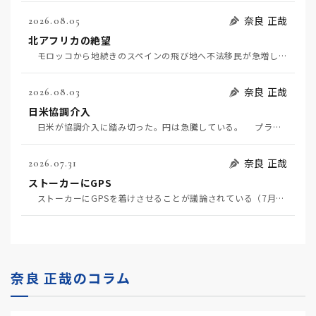
奈良 正哉
2026.08.05
北アフリカの絶望
モロッコから地続きのスペインの飛び地へ不法移民が急増していて、当地の大問題となっている。「海を泳い…
奈良 正哉
2026.08.03
日米協調介入
日米が協調介入に踏み切った。円は急騰している。 プラザ合意以降、協調介入は為替相場の転機になって…
奈良 正哉
2026.07.31
ストーカーにGPS
ストーカーにGPSを着けさせることが議論されている（7月29日日経）。反対派は「ストーカーにも人権…
奈良 正哉のコラム