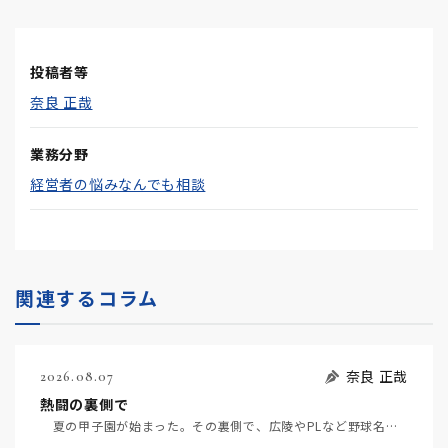
投稿者等
奈良 正哉
業務分野
経営者の悩みなんでも相談
関連するコラム
奈良 正哉
2026.08.07
熱闘の裏側で
夏の甲子園が始まった。その裏側で、広陵やPLなど野球名門校（だった）の不祥事のその後について、「熱…