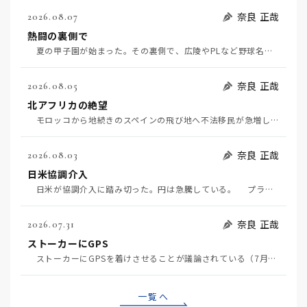
奈良 正哉
2026.08.07
熱闘の裏側で
夏の甲子園が始まった。その裏側で、広陵やPLなど野球名門校（だった）の不祥事のその後について、「熱…
奈良 正哉
2026.08.05
北アフリカの絶望
モロッコから地続きのスペインの飛び地へ不法移民が急増していて、当地の大問題となっている。「海を泳い…
奈良 正哉
2026.08.03
日米協調介入
日米が協調介入に踏み切った。円は急騰している。 プラザ合意以降、協調介入は為替相場の転機になって…
奈良 正哉
2026.07.31
ストーカーにGPS
ストーカーにGPSを着けさせることが議論されている（7月29日日経）。反対派は「ストーカーにも人権…
一覧へ