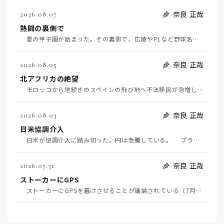
奈良 正哉
2026.08.07
熱闘の裏側で
夏の甲子園が始まった。その裏側で、広陵やPLなど野球名門校（だった）の不祥事のその後について、「熱…
奈良 正哉
2026.08.05
北アフリカの絶望
モロッコから地続きのスペインの飛び地へ不法移民が急増していて、当地の大問題となっている。「海を泳い…
奈良 正哉
2026.08.03
日米協調介入
日米が協調介入に踏み切った。円は急騰している。 プラザ合意以降、協調介入は為替相場の転機になって…
奈良 正哉
2026.07.31
ストーカーにGPS
ストーカーにGPSを着けさせることが議論されている（7月29日日経）。反対派は「ストーカーにも人権…