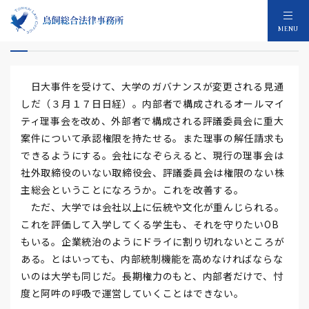
大学ガバナンス
MENU
日大事件を受けて、大学のガバナンスが変更される見通
しだ（３月１７日日経）。内部者で構成されるオールマイ
ティ理事会を改め、外部者で構成される評議委員会に重大
案件について承認権限を持たせる。また理事の解任請求も
できるようにする。会社になぞらえると、現行の理事会は
社外取締役のいない取締役会、評議委員会は権限のない株
主総会ということになろうか。これを改善する。
ただ、大学では会社以上に伝統や文化が重んじられる。
これを評価して入学してくる学生も、それを守りたいOB
もいる。企業統治のようにドライに割り切れないところが
ある。とはいっても、内部統制機能を高めなければならな
いのは大学も同じだ。長期権力のもと、内部者だけで、忖
度と阿吽の呼吸で運営していくことはできない。