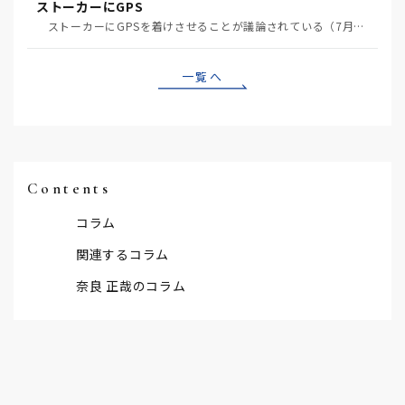
ストーカーにGPS
ストーカーにGPSを着けさせることが議論されている（7月29日日経）。反対派は「ストーカーにも人権…
一覧へ
Contents
コラム
関連するコラム
奈良 正哉のコラム