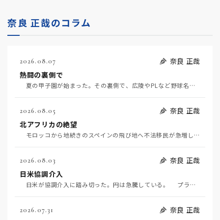
奈良 正哉のコラム
奈良 正哉
2026.08.07
熱闘の裏側で
夏の甲子園が始まった。その裏側で、広陵やPLなど野球名門校（だった）の不祥事のその後について、「熱…
奈良 正哉
2026.08.05
北アフリカの絶望
モロッコから地続きのスペインの飛び地へ不法移民が急増していて、当地の大問題となっている。「海を泳い…
奈良 正哉
2026.08.03
日米協調介入
日米が協調介入に踏み切った。円は急騰している。 プラザ合意以降、協調介入は為替相場の転機になって…
奈良 正哉
2026.07.31