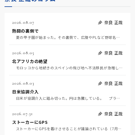
奈良 正哉
2026.08.07
熱闘の裏側で
夏の甲子園が始まった。その裏側で、広陵やPLなど野球名門校（だった）の不祥事のその後について、「熱…
奈良 正哉
2026.08.05
北アフリカの絶望
モロッコから地続きのスペインの飛び地へ不法移民が急増していて、当地の大問題となっている。「海を泳い…
奈良 正哉
2026.08.03
日米協調介入
日米が協調介入に踏み切った。円は急騰している。 プラザ合意以降、協調介入は為替相場の転機になって…
奈良 正哉
2026.07.31
ストーカーにGPS
ストーカーにGPSを着けさせることが議論されている（7月29日日経）。反対派は「ストーカーにも人権…