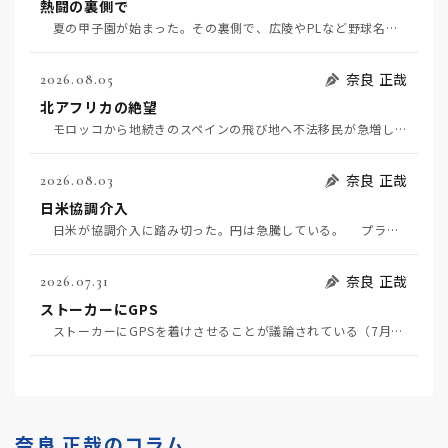
熱闘の裏側で
夏の甲子園が始まった。その裏側で、広陵やPLなど野球名門校（だった）の不祥事のその後について、「熱…
奈良 正哉
2026.08.05
北アフリカの絶望
モロッコから地続きのスペインの飛び地へ不法移民が急増していて、当地の大問題となっている。「海を泳い…
奈良 正哉
2026.08.03
日米協調介入
日米が協調介入に踏み切った。円は急騰している。 プラザ合意以降、協調介入は為替相場の転機になって…
奈良 正哉
2026.07.31
ストーカーにGPS
ストーカーにGPSを着けさせることが議論されている（7月29日日経）。反対派は「ストーカーにも人権…
奈良 正哉のコラム