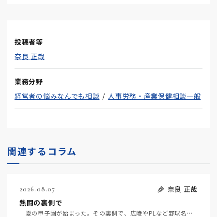
投稿者等
奈良 正哉
業務分野
経営者の悩みなんでも相談
人事労務・産業保健相談一般
関連するコラム
奈良 正哉
2026.08.07
熱闘の裏側で
夏の甲子園が始まった。その裏側で、広陵やPLなど野球名門校（だった）の不祥事のその後について、「熱…