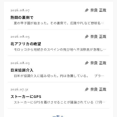
奈良 正哉
2026.08.07
熱闘の裏側で
夏の甲子園が始まった。その裏側で、広陵やPLなど野球名門校（だった）の不祥事のその後について、「熱…
奈良 正哉
2026.08.05
北アフリカの絶望
モロッコから地続きのスペインの飛び地へ不法移民が急増していて、当地の大問題となっている。「海を泳い…
奈良 正哉
2026.08.03
日米協調介入
日米が協調介入に踏み切った。円は急騰している。 プラザ合意以降、協調介入は為替相場の転機になって…
奈良 正哉
2026.07.31
ストーカーにGPS
ストーカーにGPSを着けさせることが議論されている（7月29日日経）。反対派は「ストーカーにも人権…
一覧へ