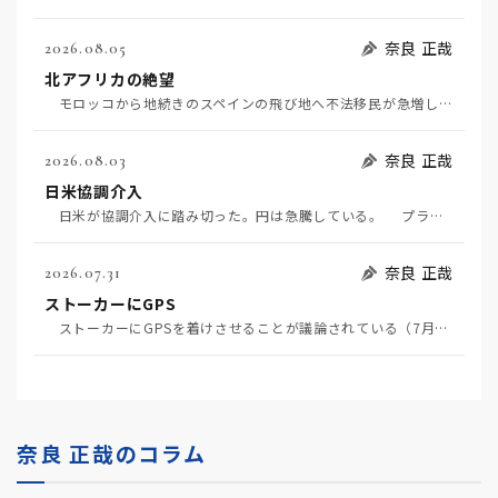
奈良 正哉
2026.08.05
北アフリカの絶望
モロッコから地続きのスペインの飛び地へ不法移民が急増していて、当地の大問題となっている。「海を泳い…
奈良 正哉
2026.08.03
日米協調介入
日米が協調介入に踏み切った。円は急騰している。 プラザ合意以降、協調介入は為替相場の転機になって…
奈良 正哉
2026.07.31
ストーカーにGPS
ストーカーにGPSを着けさせることが議論されている（7月29日日経）。反対派は「ストーカーにも人権…
奈良 正哉のコラム