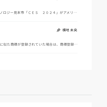
２０２４年１月９日（現地時間）、世界最大級のテクノロジー見本市「ＣＥＳ ２０２４」がアメリカのラスベ…
横地 未央
商標を取得したいと考えた際、真っ先に浮かぶのは先に似た商標が登録されていた場合は、商標登録をすること…