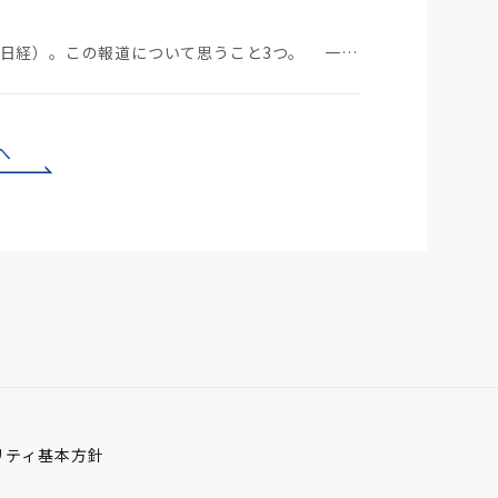
中国のBYDが日本市場に軽EVを投入する（7月29日日経）。この報道について思うこと3つ。 一つ…
へ
リティ基本方針