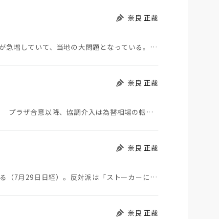
奈良 正哉
モロッコから地続きのスペインの飛び地へ不法移民が急増していて、当地の大問題となっている。「海を泳い…
奈良 正哉
日米が協調介入に踏み切った。円は急騰している。 プラザ合意以降、協調介入は為替相場の転機になって…
奈良 正哉
ストーカーにGPSを着けさせることが議論されている（7月29日日経）。反対派は「ストーカーにも人権…
奈良 正哉