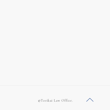
©Torikai Law Office.
ー