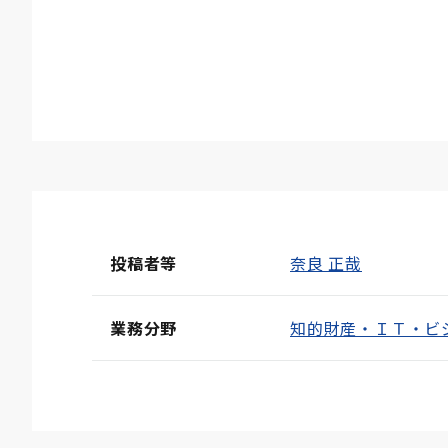
投稿者等
奈良 正哉
業務分野
知的財産・ＩＴ・ビ