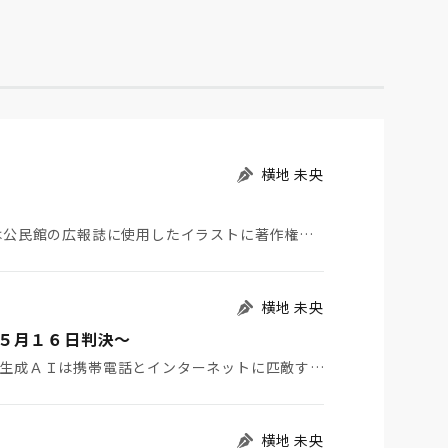
横地 未央
１ はじめに ２０２４年８月２１日、滋賀県大津市は公民館の広報誌に使用したイラストに著作権侵害があっ…
横地 未央
５月１６日判決～
マイクロソフトの共同創業者のビル・ゲイツ氏が、「生成ＡＩは携帯電話とインターネットに匹敵するほど革命…
横地 未央