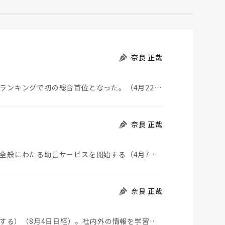
奈良 正哉
みずほ信託銀行は、商品力や使いやすさによる評価ランキングで初の総合首位となった。（4月22日日経評…
奈良 正哉
みずほ信託銀行は、同族企業の経営・資産承継など全般にわたる助言サービスを開始する（4月7日日経）。…
奈良 正哉
キリンは経営会議にAI役員を出席させる（AIを導入する）（8月4日日経）。社内外の情報を学習させて…