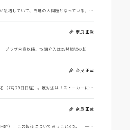
モロッコから地続きのスペインの飛び地へ不法移民が急増していて、当地の大問題となっている。「海を泳い…
奈良 正哉
日米が協調介入に踏み切った。円は急騰している。 プラザ合意以降、協調介入は為替相場の転機になって…
奈良 正哉
ストーカーにGPSを着けさせることが議論されている（7月29日日経）。反対派は「ストーカーにも人権…
奈良 正哉
中国のBYDが日本市場に軽EVを投入する（7月29日日経）。この報道について思うこと3つ。 一つ…