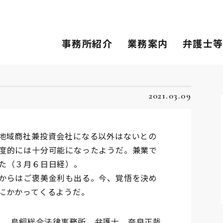
事務所紹介
業務案内
弁護士
2021.03.09
地域商社兼投資会社になる以外はないとの
度的には十分可能になったようだ。兼業で
た（３月６日日経）。
からはご褒美金利も出る。今、覚悟を決め
にかかってくるようだ。
鳥飼総合法律事務所 弁護士 奈良正哉