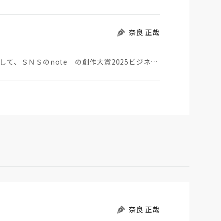
奈良 正哉
私のコラム群のうちガバナンスに関するものを編集して、ＳＮＳのnote の創作大賞2025ビジネス部…
奈良 正哉