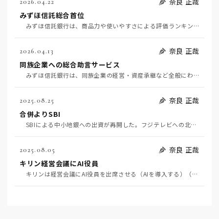
奈良 正哉
2026.04.22
みずほ信託総合首位
みずほ信託銀行は、商品力や使いやすさによる評価ランキングで初の総合首位となった。（4月22日日経評…
奈良 正哉
2026.04.13
同族企業への総合助言サービス
みずほ信託銀行は、同族企業の経営・資産承継など全般にわたる助言サービスを開始する（4月7日日経）。…
奈良 正哉
2025.08.25
合併よりSBI
SBIによる中小地銀への出資が再開した。フジテレビへの北尾氏の役員就任可能性がなくなったからだろう…
奈良 正哉
2025.08.05
キリン経営会議にAI役員
キリンは経営会議にAI役員を出席させる（AIを導入する）（8月4日日経）。社内外の情報を学習させて…