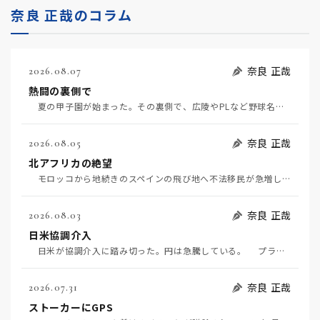
奈良 正哉のコラム
奈良 正哉
2026.08.07
熱闘の裏側で
夏の甲子園が始まった。その裏側で、広陵やPLなど野球名門校（だった）の不祥事のその後について、「熱…
奈良 正哉
2026.08.05
北アフリカの絶望
モロッコから地続きのスペインの飛び地へ不法移民が急増していて、当地の大問題となっている。「海を泳い…
奈良 正哉
2026.08.03
日米協調介入
日米が協調介入に踏み切った。円は急騰している。 プラザ合意以降、協調介入は為替相場の転機になって…
奈良 正哉
2026.07.31
ストーカーにGPS