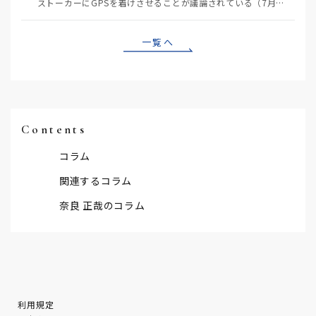
ストーカーにGPSを着けさせることが議論されている（7月29日日経）。反対派は「ストーカーにも人権…
一覧へ
Contents
コラム
関連するコラム
奈良 正哉のコラム
利用規定