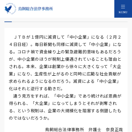
減資して中小企業になる
MENU
ＪＴＢが１億円に減資して「中小企業」になる（２月２
４日日経）。毎日新聞も同様に減資して「中小企業」にな
る。コロナ禍で資金繰り上の緊急避難的意味もあるだろう
が、中小企業のほうが税制上優遇されていることも理由と
される。本来、企業は創業から徐々に大きくなって「大企
業」になり、生産性が上がるのと同時に広範な社会貢献が
求められるようになるのだろう。減資による「中小企業」
化はそれと逆行する動きだ。
違う見方をすれば、「中小企業」であり続ければ恩典が
得られる、「大企業」になってしまうとそれが剥奪され
る、という税制は、企業の大規模化を阻害する倒錯したも
のではないだろうか。
鳥飼総合法律事務所 弁護士 奈良正哉