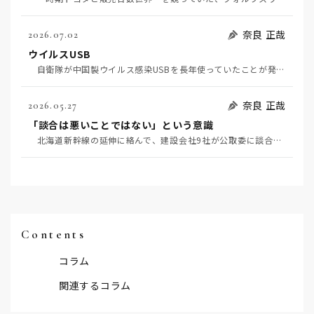
奈良 正哉
2026.07.02
ウイルスUSB
自衛隊が中国製ウイルス感染USBを長年使っていたことが発覚して問題になっている（7月2日日経）。筆…
奈良 正哉
2026.05.27
「談合は悪いことではない」という意識
北海道新幹線の延伸に絡んで、建設会社9社が公取委に談合を疑われている（5月20日日経）。 談合と…
Contents
コラム
関連するコラム