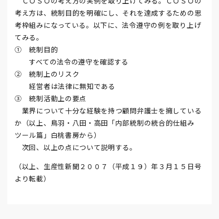
ＣＯＳＯの考え方の実例を取り上げてみる。ＣＯＳＯの
考え方は、統制目的を明確にし、それを達成するための思
考枠組みになっている。以下に、法令遵守の例を取り上げ
てみる。
① 統制目的
すべての法令の遵守を確認する
② 統制上のリスク
経営者は法律に無知である
③ 統制活動上の要点
業界について十分な経験を持つ顧問弁護士を擁している
か（以上、鳥羽・八田・高田「内部統制の統合的仕組み
ツール篇」白桃書房から）
次回、以上の点について説明する。
（以上、生産性新聞２００７（平成１９）年３月１５日号
より転載）