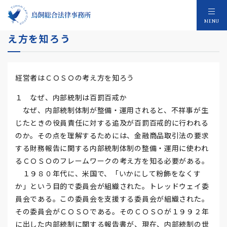
内部統制と成長戦略 経営者はＣＯＳＯの考
MENU
え方を知ろう
経営者はＣＯＳＯの考え方を知ろう
１ なぜ、内部統制は百罰百戒か
なぜ、内部統制体制が整備・運用されると、不祥事が生
じたときの役員責任に対する追及が百罰百戒的に行われる
のか。その点を理解するためには、金融商品取引法の要求
する財務報告に関する内部統制体制の整備・運用に使われ
るＣＯＳＯのフレームワークの考え方を知る必要がある。
１９８０年代に、米国で、「いかにして粉飾をなくす
か」という目的で委員会が組織された。トレッドウェイ委
員会である。この委員会を支援する委員会が組織された。
その委員会がＣＯＳＯである。そのＣＯＳＯが１９９２年
に出した内部統制に関する報告書が、現在、内部統制の世