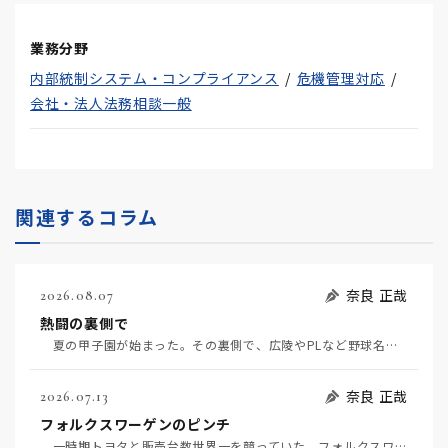
業務分野
内部統制システム・コンプライアンス
危機管理対応
会社・法人法務相談一般
関連するコラム
奈良 正哉
2026.08.07
熱闘の裏側で
夏の甲子園が始まった。その裏側で、広陵やPLなど野球名門校（だった）の不祥事のその後について、「熱…
奈良 正哉
2026.07.13
フォルクスワーゲンのピンチ
一時期トヨタと販売台数世界一を競っていた、フォルクスワーゲンの経営がピンチだ（7月11日日経）。そ…