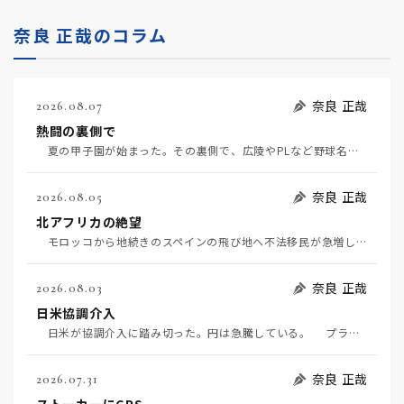
奈良 正哉のコラム
奈良 正哉
2026.08.07
熱闘の裏側で
夏の甲子園が始まった。その裏側で、広陵やPLなど野球名門校（だった）の不祥事のその後について、「熱…
奈良 正哉
2026.08.05
北アフリカの絶望
モロッコから地続きのスペインの飛び地へ不法移民が急増していて、当地の大問題となっている。「海を泳い…
奈良 正哉
2026.08.03
日米協調介入
日米が協調介入に踏み切った。円は急騰している。 プラザ合意以降、協調介入は為替相場の転機になって…
奈良 正哉
2026.07.31