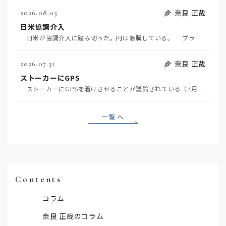
奈良 正哉
2026.08.03
日米協調介入
日米が協調介入に踏み切った。円は急騰している。 プラザ合意以降、協調介入は為替相場の転機になって…
奈良 正哉
2026.07.31
ストーカーにGPS
ストーカーにGPSを着けさせることが議論されている（7月29日日経）。反対派は「ストーカーにも人権…
一覧へ
Contents
コラム
奈良 正哉のコラム