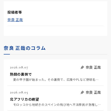
投稿者等
奈良 正哉
奈良 正哉のコラム
奈良 正哉
2026.08.07
熱闘の裏側で
夏の甲子園が始まった。その裏側で、広陵やPLなど野球名門校（だった）の不祥事のその後について、「熱…
奈良 正哉
2026.08.05
北アフリカの絶望
モロッコから地続きのスペインの飛び地へ不法移民が急増していて、当地の大問題となっている。「海を泳い…