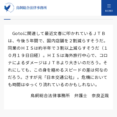
ＪＴＢの身の縮め方
MENU
Gotoに関連して最近文春に叩かれているＪＴＢ
は、今後５年間で、国内店舗を２割減らすそうだ。
同業のＨＩＳは約半年で３割以上減らすそうだ（１
０月１９日日経）。ＨＩＳは海外旅行中心で、コロ
ナによるダメージはＪＴＢより大きいのだろう。そ
れにしても、この身を縮めるスピードの差は何なの
だろう。さすが元「日本交通公社」。危機において
も時間はゆっくり流れているのかもしれない。
鳥飼総合法律事務所 弁護士 奈良正哉