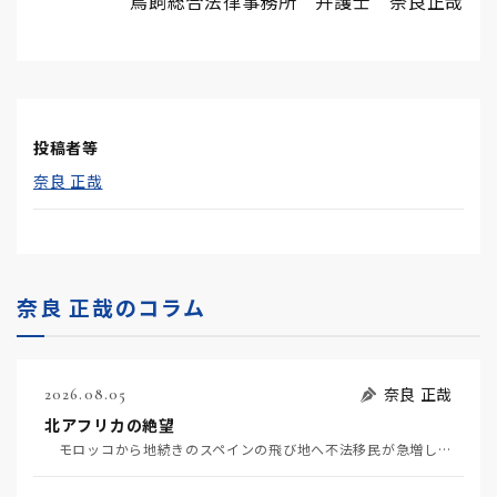
鳥飼総合法律事務所 弁護士 奈良正哉
投稿者等
奈良 正哉
奈良 正哉のコラム
奈良 正哉
2026.08.05
北アフリカの絶望
モロッコから地続きのスペインの飛び地へ不法移民が急増していて、当地の大問題となっている。「海を泳い…