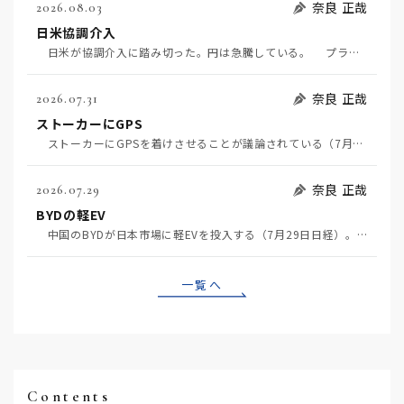
奈良 正哉
2026.08.03
日米協調介入
日米が協調介入に踏み切った。円は急騰している。 プラザ合意以降、協調介入は為替相場の転機になって…
奈良 正哉
2026.07.31
ストーカーにGPS
ストーカーにGPSを着けさせることが議論されている（7月29日日経）。反対派は「ストーカーにも人権…
奈良 正哉
2026.07.29
BYDの軽EV
中国のBYDが日本市場に軽EVを投入する（7月29日日経）。この報道について思うこと3つ。 一つ…
一覧へ
Contents