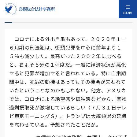
コロナで少しいいこと
MENU
コロナによる外出自粛もあって、２０２０年１－
６月期の刑法犯は、街頭犯罪を中心に前年より１
５％も減少した。最高だった２００２年に比べる
と、およそ５分の１程度だ。一般に経済状況が悪化
すると犯罪が増加すると言われている。特に自粛期
間中は、犯罪の動機はあってもその機会が失われて
いたということなのかもしれない。他方、アメリカ
では、コロナによる絶望感や孤独感などから、薬物
過剰摂取死が激増しているらしい（７月３１日テレ
ビ東京モーニングＳ）。トランプは大統領選の延期
を匂わせている。予想されたことだが。