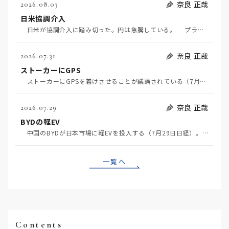
奈良 正哉
2026.08.03
日米協調介入
日米が協調介入に踏み切った。円は急騰している。 プラザ合意以降、協調介入は為替相場の転機になって…
奈良 正哉
2026.07.31
ストーカーにGPS
ストーカーにGPSを着けさせることが議論されている（7月29日日経）。反対派は「ストーカーにも人権…
奈良 正哉
2026.07.29
BYDの軽EV
中国のBYDが日本市場に軽EVを投入する（7月29日日経）。この報道について思うこと3つ。 一つ…
一覧へ
Contents