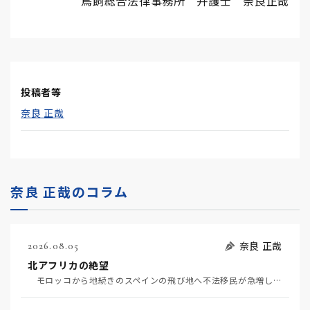
鳥飼総合法律事務所 弁護士 奈良正哉
投稿者等
奈良 正哉
奈良 正哉のコラム
奈良 正哉
2026.08.05
北アフリカの絶望
モロッコから地続きのスペインの飛び地へ不法移民が急増していて、当地の大問題となっている。「海を泳い…