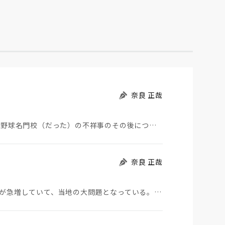
奈良 正哉
夏の甲子園が始まった。その裏側で、広陵やPLなど野球名門校（だった）の不祥事のその後について、「熱…
奈良 正哉
モロッコから地続きのスペインの飛び地へ不法移民が急増していて、当地の大問題となっている。「海を泳い…