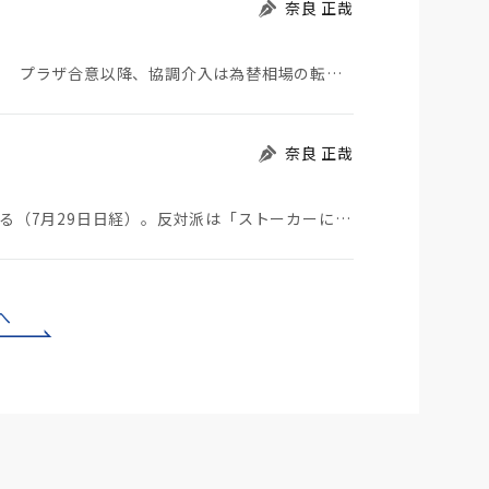
奈良 正哉
日米が協調介入に踏み切った。円は急騰している。 プラザ合意以降、協調介入は為替相場の転機になって…
奈良 正哉
ストーカーにGPSを着けさせることが議論されている（7月29日日経）。反対派は「ストーカーにも人権…
へ