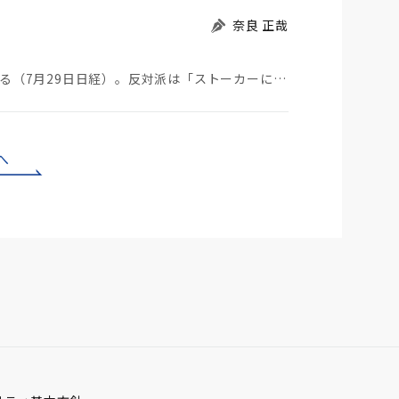
奈良 正哉
ストーカーにGPSを着けさせることが議論されている（7月29日日経）。反対派は「ストーカーにも人権…
へ