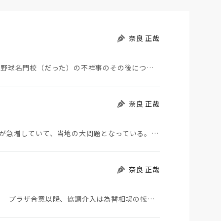
奈良 正哉
夏の甲子園が始まった。その裏側で、広陵やPLなど野球名門校（だった）の不祥事のその後について、「熱…
奈良 正哉
モロッコから地続きのスペインの飛び地へ不法移民が急増していて、当地の大問題となっている。「海を泳い…
奈良 正哉
日米が協調介入に踏み切った。円は急騰している。 プラザ合意以降、協調介入は為替相場の転機になって…