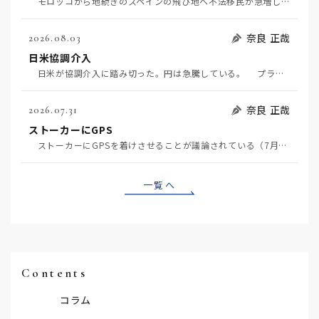
モロッコから地続きのスペインの飛び地へ不法移民が急増していて、当地の大問題となっている。「海を泳い…
奈良 正哉
2026.08.03
日米協調介入
日米が協調介入に踏み切った。円は急騰している。 プラザ合意以降、協調介入は為替相場の転機になって…
奈良 正哉
2026.07.31
ストーカーにGPS
ストーカーにGPSを着けさせることが議論されている（7月29日日経）。反対派は「ストーカーにも人権…
一覧へ
Contents
コラム