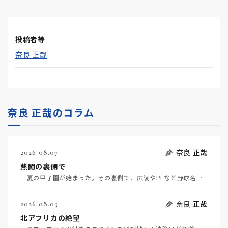
投稿者等
奈良 正哉
奈良 正哉のコラム
奈良 正哉
2026.08.07
熱闘の裏側で
夏の甲子園が始まった。その裏側で、広陵やPLなど野球名門校（だった）の不祥事のその後について、「熱…
奈良 正哉
2026.08.05
北アフリカの絶望