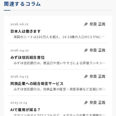
関連するコラム
奈良 正哉
2026.06.12
日本人は働きます
英国のニートは100万人を超え、16-24歳の人口の13.5%になるそうだ（6月4日日経）。米国で…
奈良 正哉
2026.04.22
みずほ信託総合首位
みずほ信託銀行は、商品力や使いやすさによる評価ランキングで初の総合首位となった。（4月22日日経評…
奈良 正哉
2026.04.13
同族企業への総合助言サービス
みずほ信託銀行は、同族企業の経営・資産承継など全般にわたる助言サービスを開始する（4月7日日経）。…
奈良 正哉
2025.11.14
AIで雇用が減る？
アマゾンやマイクロソフトなど、メガテック企業で大規模な人員削減が相次いでいる。AIによりエンジニア…