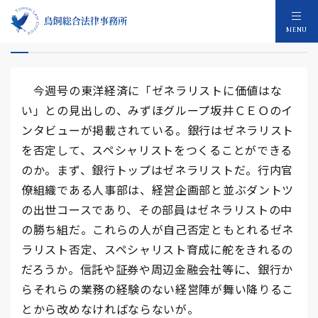
銀行はスペシャリストをつくれるのか？ ２
MENU
今週号の東洋経済に「ゼネラリストに価値はな
い」との見出しの、みずほグループ坂井ＣＥＯのイ
ンタビューが掲載されている。銀行はゼネラリスト
を否定して、スペシャリストをつくることができる
のか。まず、銀行トップはゼネラリストだ。行内官
僚組織である人事部は、経営企画部と並ぶダントツ
の出世コースであり、その部員はゼネラリストの中
の勝ち組だ。これらの人が自己否定ともとれるゼネ
ラリスト否定、スペシャリスト育成に舵をきれるの
だろうか。信託や証券や周辺金融会社等に、銀行か
らそれらの業務の経験のない経営陣が舞い降りるこ
とから改めなければならないが。