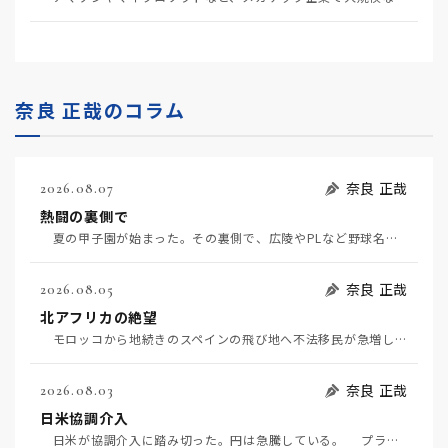
奈良 正哉のコラム
奈良 正哉
2026.08.07
熱闘の裏側で
夏の甲子園が始まった。その裏側で、広陵やPLなど野球名門校（だった）の不祥事のその後について、「熱…
奈良 正哉
2026.08.05
北アフリカの絶望
モロッコから地続きのスペインの飛び地へ不法移民が急増していて、当地の大問題となっている。「海を泳い…
奈良 正哉
2026.08.03
日米協調介入
日米が協調介入に踏み切った。円は急騰している。 プラザ合意以降、協調介入は為替相場の転機になって…