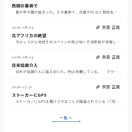
熱闘の裏側で
夏の甲子園が始まった。その裏側で、広陵やPLなど野球名門校（だった）の不祥事のその後について、「熱…
奈良 正哉
2026.08.05
北アフリカの絶望
モロッコから地続きのスペインの飛び地へ不法移民が急増していて、当地の大問題となっている。「海を泳い…
奈良 正哉
2026.08.03
日米協調介入
日米が協調介入に踏み切った。円は急騰している。 プラザ合意以降、協調介入は為替相場の転機になって…
奈良 正哉
2026.07.31
ストーカーにGPS
ストーカーにGPSを着けさせることが議論されている（7月29日日経）。反対派は「ストーカーにも人権…
一覧へ