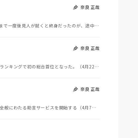
奈良 正哉
成年後見制度が変更される（6月18日日経）。これまで一度後見人が就くと終身だったのが、途中でやめら…
奈良 正哉
みずほ信託銀行は、商品力や使いやすさによる評価ランキングで初の総合首位となった。（4月22日日経評…
奈良 正哉
みずほ信託銀行は、同族企業の経営・資産承継など全般にわたる助言サービスを開始する（4月7日日経）。…