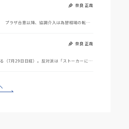
奈良 正哉
日米が協調介入に踏み切った。円は急騰している。 プラザ合意以降、協調介入は為替相場の転機になって…
奈良 正哉
ストーカーにGPSを着けさせることが議論されている（7月29日日経）。反対派は「ストーカーにも人権…
へ