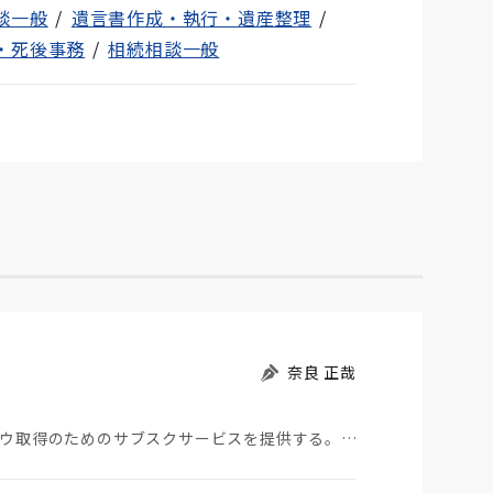
談一般
遺言書作成・執行・遺産整理
・死後事務
相続相談一般
奈良 正哉
みずほ信託銀行は、地域金融機関に相続関連ノウハウ取得のためのサブスクサービスを提供する。 ゼロ金…