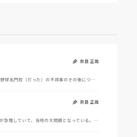
奈良 正哉
夏の甲子園が始まった。その裏側で、広陵やPLなど野球名門校（だった）の不祥事のその後について、「熱…
奈良 正哉
モロッコから地続きのスペインの飛び地へ不法移民が急増していて、当地の大問題となっている。「海を泳い…