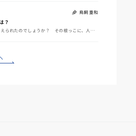
鳥飼 重和
は？
なぜ、一休さんの遺言で、弟子たちは困難を乗り越えられたのでしょうか？ その根っこに、人間は、どん…
へ