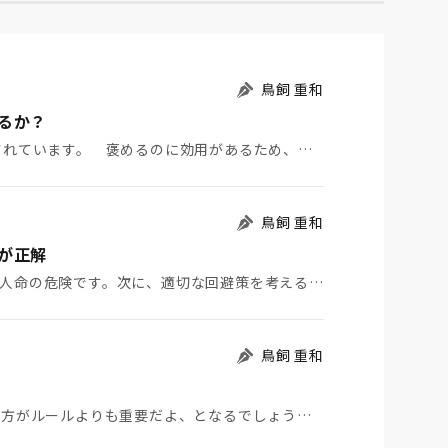
鳥飼 重和
るか？
れています。 褒めるのに効用があるため、…
鳥飼 重和
が正解
三原山の大爆発があったら、最優先に考えるべきは、人命の危険です。次に、適切な回避策を考える、これが人…
鳥飼 重和
の方がルールよりも重要だよ、となるでしょう…