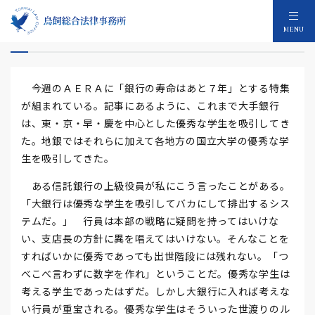
地銀のピンチ ４
MENU
今週のＡＥＲＡに「銀行の寿命はあと７年」とする特集
が組まれている。記事にあるように、これまで大手銀行
は、東・京・早・慶を中心とした優秀な学生を吸引してき
た。地銀ではそれらに加えて各地方の国立大学の優秀な学
生を吸引してきた。
ある信託銀行の上級役員が私にこう言ったことがある。
「大銀行は優秀な学生を吸引してバカにして排出するシス
テムだ。」 行員は本部の戦略に疑問を持ってはいけな
い、支店長の方針に異を唱えてはいけない。そんなことを
すればいかに優秀であっても出世階段には残れない。「つ
べこべ言わずに数字を作れ」ということだ。優秀な学生は
考える学生であったはずだ。しかし大銀行に入れば考えな
い行員が重宝される。優秀な学生はそういった世渡りのル