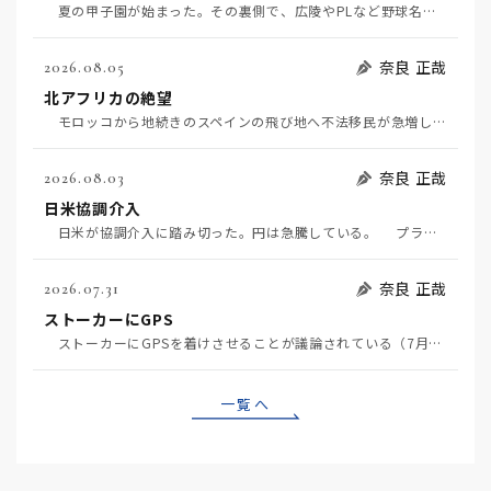
夏の甲子園が始まった。その裏側で、広陵やPLなど野球名門校（だった）の不祥事のその後について、「熱…
奈良 正哉
2026.08.05
北アフリカの絶望
モロッコから地続きのスペインの飛び地へ不法移民が急増していて、当地の大問題となっている。「海を泳い…
奈良 正哉
2026.08.03
日米協調介入
日米が協調介入に踏み切った。円は急騰している。 プラザ合意以降、協調介入は為替相場の転機になって…
奈良 正哉
2026.07.31
ストーカーにGPS
ストーカーにGPSを着けさせることが議論されている（7月29日日経）。反対派は「ストーカーにも人権…
一覧へ