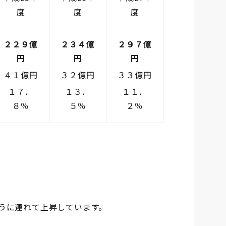
度
度
度
２２９億
２３４億
２９７億
円
円
円
４１億円
３２億円
３３億円
１７．
１３．
１１．
８％
５％
２％
うに連れて上昇しています。