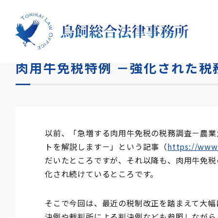
HOME
コラム
肉用牛免税特例 －強化された税務調
肉用牛免税特例 －強化された税
以前、「急増する肉用牛免税の税務調査－農業
トを解説します－」という記事（
https://www.
だいたところですが、それ以降も、肉用牛免税
化され続けているところです。
そこで今回は、最近の税制改正を踏まえて大幅
決例や裁判所による判決例なども参照しながら