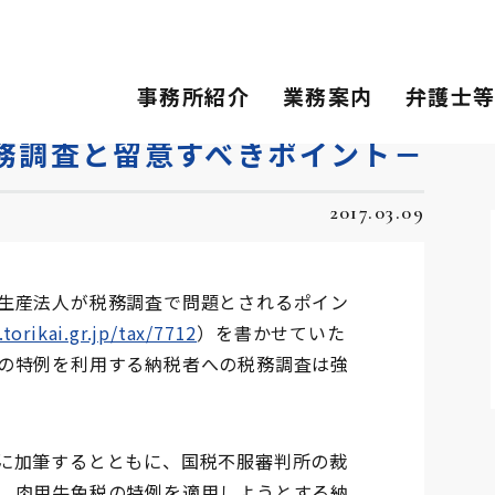
査と留意すべきポイント－
事務所紹介
業務案内
弁護士
務調査と留意すべきポイント－
2017.03.09
生産法人が税務調査で問題とされるポイン
torikai.gr.jp/tax/7712
）を書かせていた
の特例を利用する納税者への税務調査は強
に加筆するとともに、国税不服審判所の裁
、肉用牛免税の特例を適用しようとする納