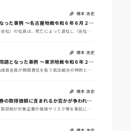
橋本 浩史
持分会社の持分払戻請求権の評価額等が問題となった事例 ～名古屋地裁令和６年６月２２日判決TAINS Z８８８-２７２０～
１ はじめに 持分会社（合名会社、合資会社又は合同会社）の社員は、死亡によって退社し（会社法６０７条…
橋本 浩史
有限責任事業組合の組合員に対する課税関係が問題となった事例 ～東京地裁令和６年２月１６日判決TAINS Z888-2712（確定）～
１ はじめに 有限責任事業組合（ＬＬＰ）とは、構成員全員が無限責任を負う民法組合の特例として、「有…
橋本 浩史
Ｍ＆Ａに係るデューデリジェンス費用が有価証券の取得価額に含まれるか否かが争われた事例 ～国税不服審判所令和6年1月24日裁決～
１ はじめに 株式取得などによるＭ＆Ａにおいて、買収側が対象企業の価値やリスク等を事前に調査するこ…
橋本 浩史