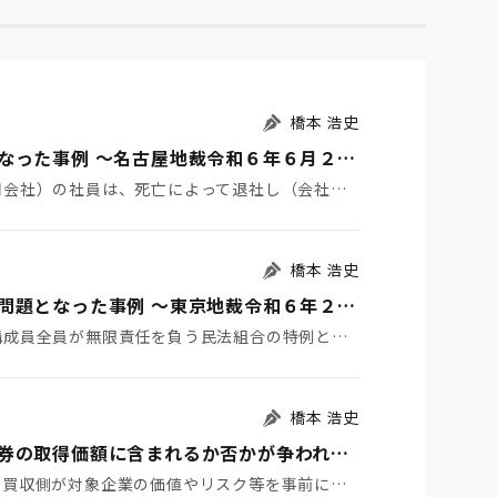
橋本 浩史
持分会社の持分払戻請求権の評価額等が問題となった事例 ～名古屋地裁令和６年６月２２日判決TAINS Z８８８-２７２０～
１ はじめに 持分会社（合名会社、合資会社又は合同会社）の社員は、死亡によって退社し（会社法６０７条…
橋本 浩史
有限責任事業組合の組合員に対する課税関係が問題となった事例 ～東京地裁令和６年２月１６日判決TAINS Z888-2712（確定）～
１ はじめに 有限責任事業組合（ＬＬＰ）とは、構成員全員が無限責任を負う民法組合の特例として、「有…
橋本 浩史
Ｍ＆Ａに係るデューデリジェンス費用が有価証券の取得価額に含まれるか否かが争われた事例 ～国税不服審判所令和6年1月24日裁決～
１ はじめに 株式取得などによるＭ＆Ａにおいて、買収側が対象企業の価値やリスク等を事前に調査するこ…