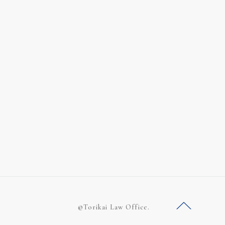
©Torikai Law Office.
ー