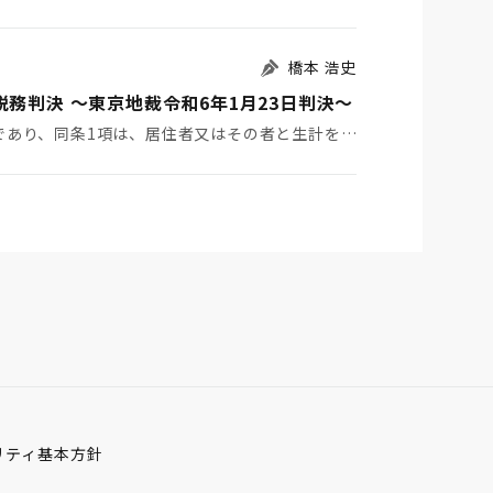
橋本 浩史
務判決 ～東京地裁令和6年1月23日判決～
１ はじめに 所得税法72条は雑損控除を定めた規定であり、同条1項は、居住者又はその者と生計を一にす…
リティ基本方針