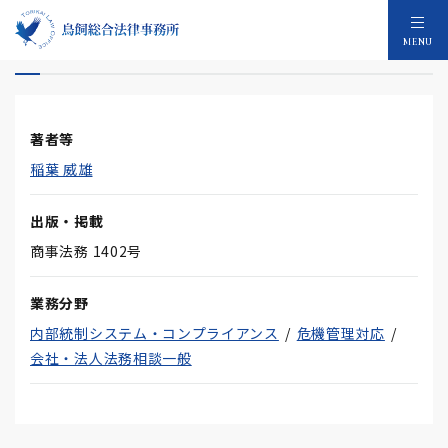
商事法務と私
MENU
著者等
稲葉 威雄
出版・掲載
商事法務 1402号
業務分野
内部統制システム・コンプライアンス
危機管理対応
会社・法人法務相談一般