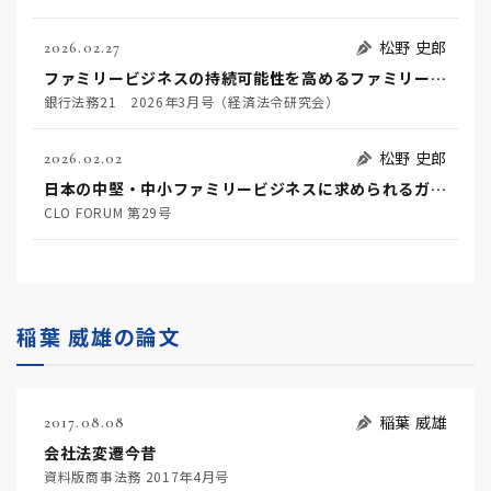
松野 史郎
2026.02.27
ファミリービジネスの持続可能性を高めるファミリーガバナンスと金融機関に期待される役割
銀行法務21 2026年3月号（経済法令研究会）
松野 史郎
2026.02.02
日本の中堅・中小ファミリービジネスに求められるガバナンスに関する一考察
CLO FORUM 第29号
稲葉 威雄の論文
稲葉 威雄
2017.08.08
会社法変遷今昔
資料版商事法務 2017年4月号