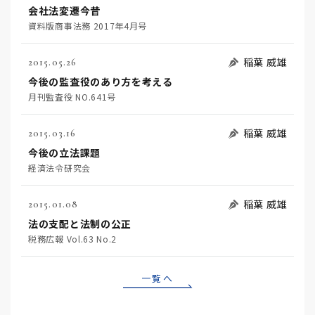
会社法変遷今昔
資料版商事法務 2017年4月号
稲葉 威雄
2015.05.26
今後の監査役のあり方を考える
月刊監査役 NO.641号
稲葉 威雄
2015.03.16
今後の立法課題
経済法令研究会
稲葉 威雄
2015.01.08
法の支配と法制の公正
税務広報 Vol.63 No.2
一覧へ