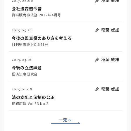
稲葉 威雄
2017.08.08
会社法変遷今昔
資料版商事法務 2017年4月号
稲葉 威雄
2015.05.26
今後の監査役のあり方を考える
月刊監査役 NO.641号
稲葉 威雄
2015.03.16
今後の立法課題
経済法令研究会
稲葉 威雄
2015.01.08
法の支配と法制の公正
税務広報 Vol.63 No.2
一覧へ