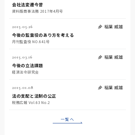
会社法変遷今昔
資料版商事法務 2017年4月号
稲葉 威雄
2015.05.26
今後の監査役のあり方を考える
月刊監査役 NO.641号
稲葉 威雄
2015.03.16
今後の立法課題
経済法令研究会
稲葉 威雄
2015.01.08
法の支配と法制の公正
税務広報 Vol.63 No.2
一覧へ