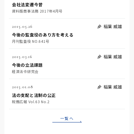
会社法変遷今昔
資料版商事法務 2017年4月号
稲葉 威雄
2015.05.26
今後の監査役のあり方を考える
月刊監査役 NO.641号
稲葉 威雄
2015.03.16
今後の立法課題
経済法令研究会
稲葉 威雄
2015.01.08
法の支配と法制の公正
税務広報 Vol.63 No.2
一覧へ