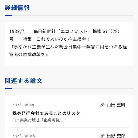
詳細情報
1989/7 毎日新聞社「エコノミスト」掲載 67（28）
号 特集 これでよいのか株主総会！
『事なかれ主義が生んだ総会日集中―弊害に目をつぶる経
営者の意識改革を』
関連する論文
山田 重則
2026.06.29
株券発行会社であることのリスク
日本実業出版社「企業実務」
松野 史郎
2026.06.08