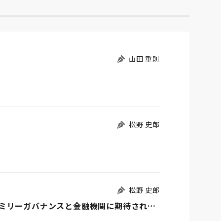
山田 重則
松野 史郎
松野 史郎
ファミリービジネスの持続可能性を高めるファミリーガバナンスと金融機関に期待される役割