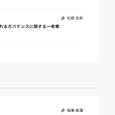
松野 史郎
れるガバナンスに関する一考察
稲葉 威雄