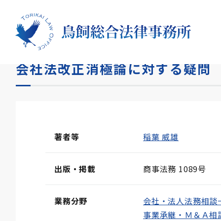
HOME
論文
会社法改正消極論に対する疑問
会社法改正消極論に対する疑問
著者等
稲葉 威雄
出版・掲載
商事法務 1089号
業務分野
会社・法人法務相談
事業承継・Ｍ＆Ａ相