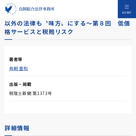
税理士事務所 訴訟時代の生き残り術～税法
MENU
以外の法律も〝味方〟にする～第８回 低価
格サービスと税賠リスク
著者等
鳥飼 重和
出版・掲載
税理士新聞 第1373号
詳細情報