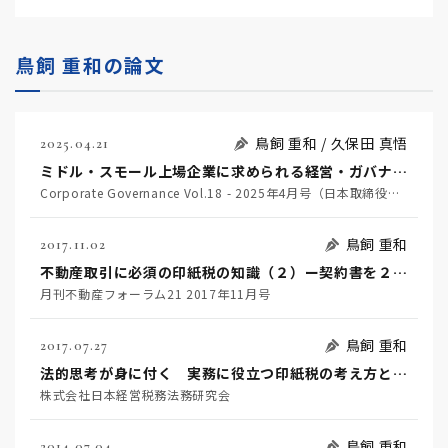
鳥飼 重和の論文
鳥飼 重和 / 久保田 真悟
2025.04.21
ミドル・スモール上場企業に求められる経営・ガバナンス改革
Corporate Governance Vol.18 - 2025年4月号（日本取締役協会）
鳥飼 重和
2017.11.02
不動産取引に必須の印紙税の知識（２）ー契約書を２通以上作成した場合ー
月刊不動産フォーラム21 2017年11月号
鳥飼 重和
2017.07.27
法的思考が身に付く 実務に役立つ印紙税の考え方と実践
株式会社日本経営税務法務研究会
鳥飼 重和
2014.07.04