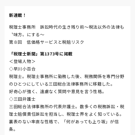
新連載！
税理士事務所 訴訟時代の生き残り術～税法以外の法律も
〝味方〟にする～
第８回 低価格サービスと税賠リスク
「税理士新聞」第1373号に掲載
＜登場人物＞
◇早川小百合
税理士。税理士事務所に勤務した後、税務関係を専門分野
のひとつにしている三田総合法律事務所に移籍した。
好奇心が強く、遠慮なく質問や意見を言う性格。
◇三田弁護士
三田総合法律事務所の代表弁護士。数多くの税務訴訟・税
理士賠償責任訴訟を担当し、税理士界をよく知っている。
裏表のない率直な性格で、「何があっても上り坂」が信
条。