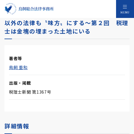
税理士事務所 訴訟時代の生き残り術～税法
MENU
以外の法律も〝味方〟にする～第２回 税理
士は金塊の埋まった土地にいる
著者等
鳥飼 重和
出版・掲載
税理士新聞 第1367号
詳細情報