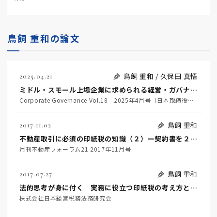
鳥飼 重和の論文
鳥飼 重和 / 久保田 真悟
2025.04.21
ミドル・スモール上場企業に求められる経営・ガバナンス改革
Corporate Governance Vol.18 - 2025年4月号（日本取締役協会）
鳥飼 重和
2017.11.02
不動産取引に必須の印紙税の知識（２）ー契約書を２通以上作成した場合ー
月刊不動産フォーラム21 2017年11月号
鳥飼 重和
2017.07.27
法的思考が身に付く 実務に役立つ印紙税の考え方と実践
株式会社日本経営税務法務研究会