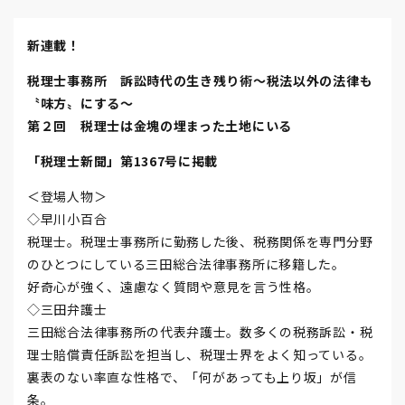
新連載！
税理士事務所 訴訟時代の生き残り術～税法以外の法律も
〝味方〟にする～
第２回 税理士は金塊の埋まった土地にいる
「税理士新聞」第1367号に掲載
＜登場人物＞
◇早川小百合
税理士。税理士事務所に勤務した後、税務関係を専門分野
のひとつにしている三田総合法律事務所に移籍した。
好奇心が強く、遠慮なく質問や意見を言う性格。
◇三田弁護士
三田総合法律事務所の代表弁護士。数多くの税務訴訟・税
理士賠償責任訴訟を担当し、税理士界をよく知っている。
裏表のない率直な性格で、「何があっても上り坂」が信
条。