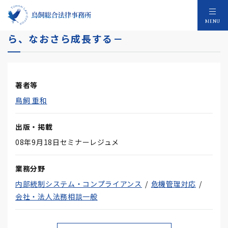
経営者に成長の原理原則を問う－恐慌が来た
MENU
ら、なおさら成長する－
著者等
鳥飼 重和
出版・掲載
08年9月18日セミナーレジュメ
業務分野
内部統制システム・コンプライアンス
危機管理対応
会社・法人法務相談一般