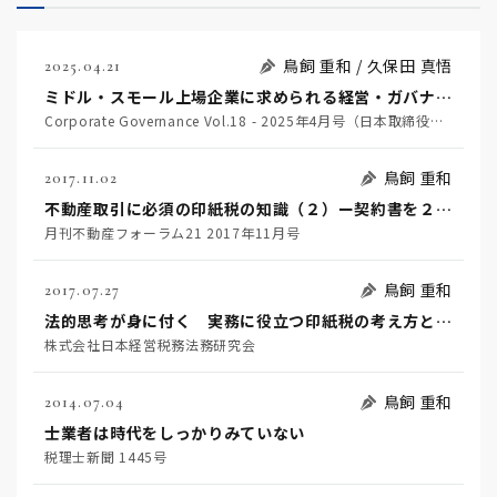
鳥飼 重和 / 久保田 真悟
2025.04.21
ミドル・スモール上場企業に求められる経営・ガバナンス改革
Corporate Governance Vol.18 - 2025年4月号（日本取締役協会）
鳥飼 重和
2017.11.02
不動産取引に必須の印紙税の知識（２）ー契約書を２通以上作成した場合ー
月刊不動産フォーラム21 2017年11月号
鳥飼 重和
2017.07.27
法的思考が身に付く 実務に役立つ印紙税の考え方と実践
株式会社日本経営税務法務研究会
鳥飼 重和
2014.07.04
士業者は時代をしっかりみていない
税理士新聞 1445号