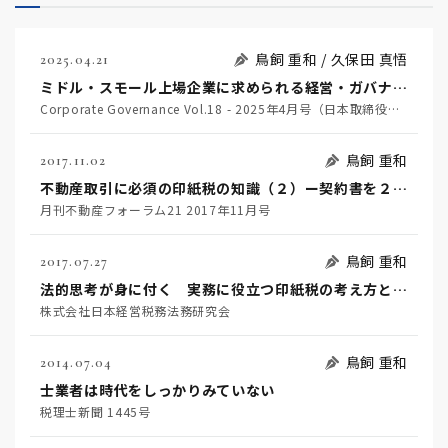
鳥飼 重和 / 久保田 真悟
2025.04.21
ミドル・スモール上場企業に求められる経営・ガバナンス改革
Corporate Governance Vol.18 - 2025年4月号（日本取締役協会）
鳥飼 重和
2017.11.02
不動産取引に必須の印紙税の知識（２）ー契約書を２通以上作成した場合ー
月刊不動産フォーラム21 2017年11月号
鳥飼 重和
2017.07.27
法的思考が身に付く 実務に役立つ印紙税の考え方と実践
株式会社日本経営税務法務研究会
鳥飼 重和
2014.07.04
士業者は時代をしっかりみていない
税理士新聞 1445号