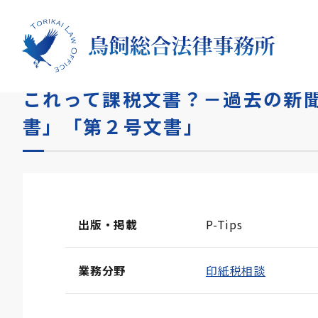
HOME
論文
これって課税文書？－過去の新聞報道を題
これって課税文書？－過去の新聞
書」「第２号文書」
出版・掲載
P-Tips
業務分野
印紙税相談