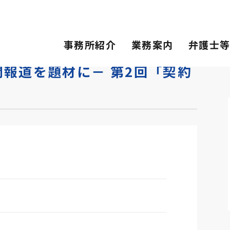
材に－ 第2回「契約書」「第２号文書」
事務所紹介
業務案内
弁護士
報道を題材に－ 第2回「契約