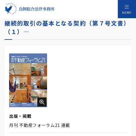
不動産取引に必須の印紙税の知識（２４）―
MENU
継続的取引の基本となる契約（第７号文書）
（１）―
出版・掲載
月刊 不動産フォーラム21 連載