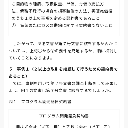
ち目的物の種類、取扱数量、単価、対価の支払方
法、債務不履行の場合の損害賠償の方法、再販売価格
のうち１以上の事項を定める契約書であること
⑥ 電気またはガスの供給に関する契約書でないこと
したがって、ある文書が第７号文書に該当するか否かに
ついては、上記①から⑥の要件を充足するか、順に検討し
ていくことになります。
５ 事例１（２以上の取引を継続して行うための契約書で
あること）
では、事例を用いて第７号文書の課否判断をしてみまし
ょう。図１の文書は第７号文書に該当するでしょうか。
図１ プログラム開発請負契約書
プログラム開発請負契約書
甲株式会社（以下、甲）と乙株式会社（以下、乙）