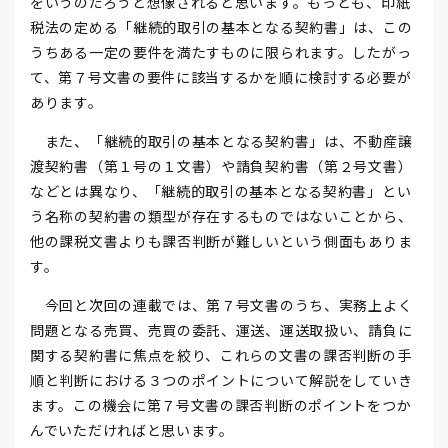
をいうのだろうと想像されると思います。もっとも、印紙
税法の定める「継続的取引の基本となる契約書」は、この
うちある一定の要件を満たすものに限られます。したがっ
て、第７号文書の要件に該当するかを順に検討する必要が
あります。
また、「継続的取引の基本となる契約書」は、不動産譲
渡契約書（第１号の１文書）や請負契約書（第２号文書）
などとは異なり、「継続的取引の基本となる契約書」とい
う名称の契約書の類型が存在するものではないことから、
他の課税文書よりも課否判断が難しいという側面もありま
す。
今回と次回の連載では、第７号文書のうち、実務上よく
問題となる売買、売買の委託、運送、運送取扱い、請負に
関する契約書に焦点を絞り、これらの文書の課否判断の手
順と判断における３つのポイントについて解説をしていき
ます。この機会に第７号文書の課否判断のポイントをつか
んでいただければと思います。