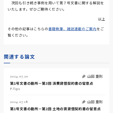
次回も引き続き事例を用いて第７号文書に関する解説を
いたします。ぜひご期待ください。
以上
その他の記事はこちらの
書籍執筆、雑誌連載のご案内
をご
覧ください。
関連する論文
山田 重則
2024.07.20
第1号文書の勘所－第3回 消費貸借契約書の留意点
P-Tips
山田 重則
2024.07.18
第1号文書の勘所－第2回 土地の賃貸借契約書の留意点