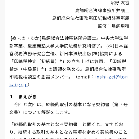
沼野 友香
鳥飼総合法律事務所弁護士
鳥飼総合法律事務所印紙税相談室所属
監修：鳥飼重和
[ぬまの・ゆか]鳥飼総合法律事務所弁護士。中央大学法学
部卒業、慶應義塾大学大学院法務研究科修了。 (株)日本経
営税務法務研究会主催、新日本法規出版(株)協賛による
「印紙税検定（初級篇）®」の立ち上げに参画、「印紙税
検定（中級篇）®」の講師を務める。鳥飼総合法律事務所
印紙税相談室の創設メンバー。（email：
inshi-zei@tori
kai.gr.jp
）
１ まえがき
今回と次回は、継続的取引の基本となる契約書（第７号
文書）について解説をします。
「継続的取引の基本となる契約書」と聞くと、文字どお
り、継続する取引の基本となる事項を定める契約書のこと