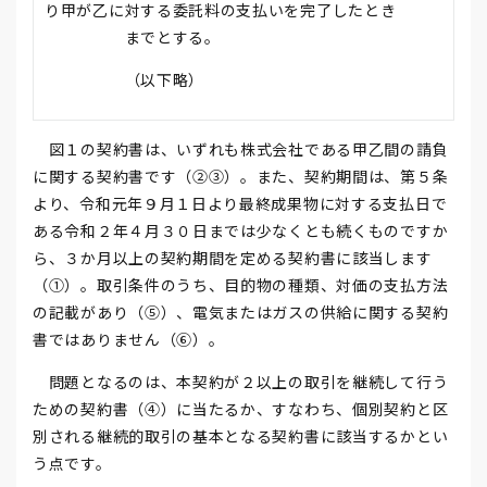
り甲が乙に対する委託料の支払いを完了したとき
までとする。
（以下略）
図１の契約書は、いずれも株式会社である甲乙間の請負
に関する契約書です（②③）。また、契約期間は、第５条
より、令和元年９月１日より最終成果物に対する支払日で
ある令和２年４月３０日までは少なくとも続くものですか
ら、３か月以上の契約期間を定める契約書に該当します
（①）。取引条件のうち、目的物の種類、対価の支払方法
の記載があり（⑤）、電気またはガスの供給に関する契約
書ではありません（⑥）。
問題となるのは、本契約が２以上の取引を継続して行う
ための契約書（④）に当たるか、すなわち、個別契約と区
別される継続的取引の基本となる契約書に該当するかとい
う点です。