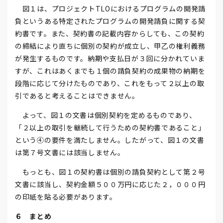
図１は、プロジェクトTLOにおけるプログラムの開発請
負というある特定されたプログラムの開発請負に関する契
約書です。また、契約書の記載内容からしても、この契約
の締結により直ちに個別の契約が成立し、甲乙の権利義務
が発生するものです。納期や支払日が３回に分かれていま
すが、これはあくまでも１個の請負契約の成果物の納期を
段階に応じて分けたものであり、これをもって２以上の取
引であると考えることはできません。
よって、図１の文書は個別契約を定めるものであり、
「２以上の取引を継続して行うための契約書であること」
という④の要件を満たしません。したがって、図１の文書
は第７号文書には該当しません。
もっとも、図１の契約書は個別の請負契約として第２号
文書に該当し、契約金額５００万円に応じた２，０００円
の印紙を貼る必要があります。
６ まとめ