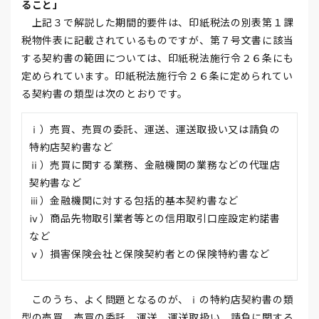
ること」
上記３で解説した期間的要件は、印紙税法の別表第１課
税物件表に記載されているものですが、第７号文書に該当
する契約書の範囲については、印紙税法施行令２６条にも
定められています。印紙税法施行令２６条に定められてい
る契約書の類型は次のとおりです。
ⅰ）売買、売買の委託、運送、運送取扱い又は請負の
特約店契約書など
ⅱ）売買に関する業務、金融機関の業務などの代理店
契約書など
ⅲ）金融機関に対する包括的基本契約書など
ⅳ）商品先物取引業者等との信用取引口座設定約諾書
など
ⅴ）損害保険会社と保険契約者との保険特約書など
このうち、よく問題となるのが、ⅰの特約店契約書の類
型の売買、売買の委託、運送、運送取扱い、請負に関する