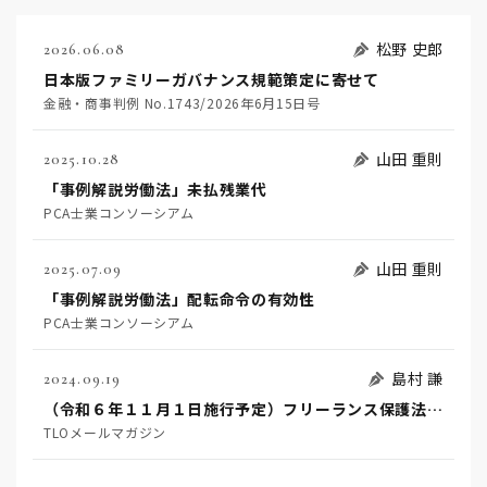
松野 史郎
2026.06.08
日本版ファミリーガバナンス規範策定に寄せて
金融・商事判例 No.1743/2026年6月15日号
山田 重則
2025.10.28
「事例解説労働法」未払残業代
PCA士業コンソーシアム
山田 重則
2025.07.09
「事例解説労働法」配転命令の有効性
PCA士業コンソーシアム
島村 謙
2024.09.19
（令和６年１１月１日施行予定）フリーランス保護法の要点と事前準備を要する事項（後編）
TLOメールマガジン